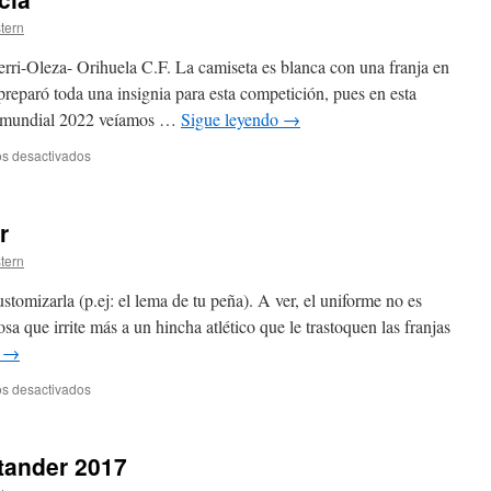
sala
stern
rri-Oleza- Orihuela C.F. La camiseta es blanca con una franja en
preparó toda una insignia para esta competición, pues en esta
ia mundial 2022 veíamos …
Sigue leyendo
→
en
s desactivados
camisetas
futbol
escocia
r
stern
tomizarla (p.ej: el lema de tu peña). A ver, el uniforme no es
a que irrite más a un hincha atlético que le trastoquen las franjas
o
→
en
s desactivados
camisetas
retrospecter
tander 2017