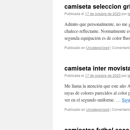
camiseta seleccion gr
Publicada el
17 de octubre de 2023
por
i
Admito que personalmente, no me g
chaleco reflectante. Normalmente es
segunda equipación es de color flu
Publicado en
Uncategorized
|
Comentario
camiseta inter movista
Publicada el
17 de octubre de 2023
por
i
Me llama la atención que este año A
rayas de colores parecidos al color 
ver en el segundo uniforme. …
Sig
Publicado en
Uncategorized
|
Comentario
camisetas futbol esco