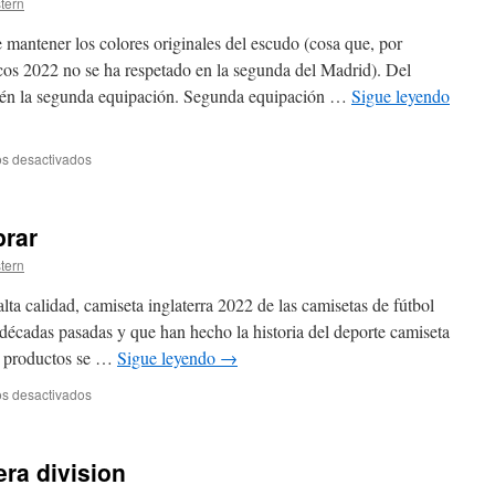
stern
 mantener los colores originales del escudo (cosa que, por
cos 2022 no se ha respetado en la segunda del Madrid). Del
ién la segunda equipación. Segunda equipación …
Sigue leyendo
en
s desactivados
equipaciones
liga
santander
prar
2017
stern
lta calidad, camiseta inglaterra 2022 de las camisetas de fútbol
 décadas pasadas y que han hecho la historia del deporte camiseta
s productos se …
Sigue leyendo
→
en
s desactivados
camisetas
futbol
comprar
era division