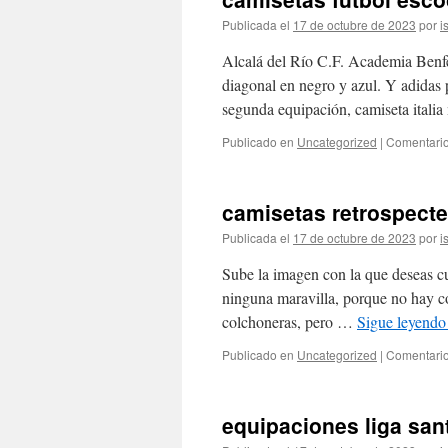
Publicada el
17 de octubre de 2023
por
i
Alcalá del Río C.F. Academia Benfe
diagonal en negro y azul. Y adidas 
segunda equipación, camiseta ital
Publicado en
Uncategorized
|
Comentario
camisetas retrospecte
Publicada el
17 de octubre de 2023
por
i
Sube la imagen con la que deseas cus
ninguna maravilla, porque no hay cos
colchoneras, pero …
Sigue leyend
Publicado en
Uncategorized
|
Comentario
equipaciones liga san