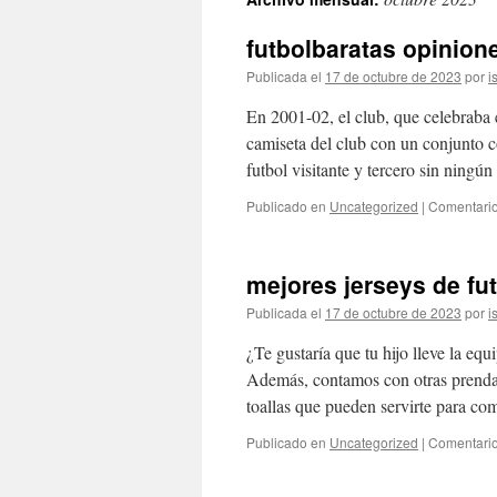
contenido
futbolbaratas opinion
Publicada el
17 de octubre de 2023
por
i
En 2001-02, el club, que celebraba 
camiseta del club con un conjunto c
futbol visitante y tercero sin ningú
Publicado en
Uncategorized
|
Comentario
mejores jerseys de fu
Publicada el
17 de octubre de 2023
por
i
¿Te gustaría que tu hijo lleve la eq
Además, contamos con otras prenda
toallas que pueden servirte para 
Publicado en
Uncategorized
|
Comentario