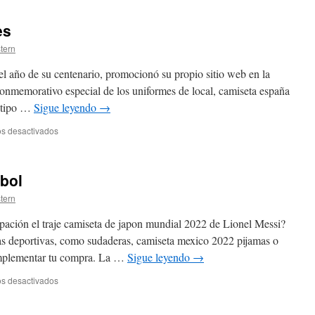
es
stern
el año de su centenario, promocionó su propio sitio web en la
onmemorativo especial de los uniformes de local, camiseta españa
n tipo …
Sigue leyendo
→
en
s desactivados
futbolbaratas
opiniones
tbol
stern
uipación el traje camiseta de japon mundial 2022 de Lionel Messi?
s deportivas, como sudaderas, camiseta mexico 2022 pijamas o
complementar tu compra. La …
Sigue leyendo
→
en
s desactivados
mejores
jerseys