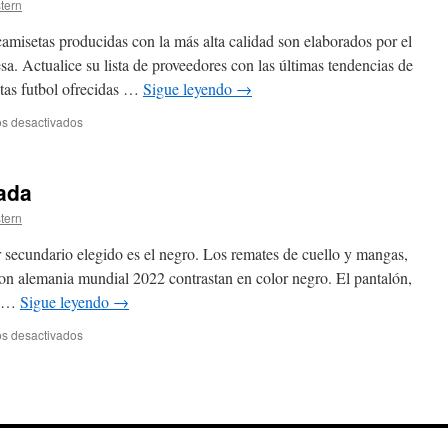
stern
amisetas producidas con la más alta calidad son elaborados por el
a. Actualice su lista de proveedores con las últimas tendencias de
etas futbol ofrecidas …
Sigue leyendo
→
en
s desactivados
camisetas
futbol
primera
ada
division
stern
r secundario elegido es el negro. Los remates de cuello y mangas,
ion alemania mundial 2022 contrastan en color negro. El pantalón,
e …
Sigue leyendo
→
en
s desactivados
camisetas
futbol
granada