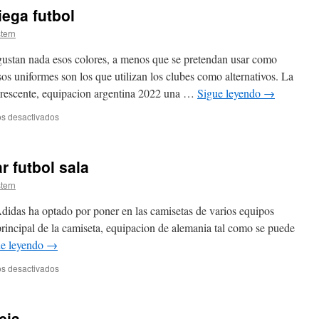
de
iega futbol
futbol
stern
ustan nada esos colores, a menos que se pretendan usar como
os uniformes son los que utilizan los clubes como alternativos. La
orescente, equipacion argentina 2022 una …
Sigue leyendo
→
en
s desactivados
camiseta
seleccion
griega
r futbol sala
futbol
stern
didas ha optado por poner en las camisetas de varios equipos
principal de la camiseta, equipacion de alemania tal como se puede
ue leyendo
→
en
s desactivados
camiseta
inter
movistar
cia
futbol