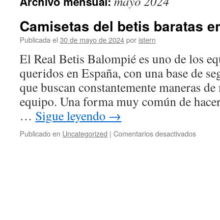
mayo 2024
Archivo mensual:
contenido
Camisetas del betis baratas e
Publicada el
30 de mayo de 2024
por
istern
El Real Betis Balompié es uno de los eq
queridos en España, con una base de se
que buscan constantemente maneras de 
equipo. Una forma muy común de hacerl
…
Sigue leyendo
→
en
Publicado en
Uncategorized
|
Comentarios desactivados
Camise
del
betis
baratas
envío
rápido