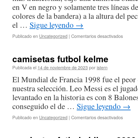
en V en negro y solamente tres líneas de
colores de la bandera) a la altura del p
el …
Sigue leyendo
→
en
Publicado en
Uncategorized
|
Comentarios desactivados
camiset
futbol
urss
camisetas futbol kelme
adidas
Publicada el
14 de noviembre de 2023
por
istern
El Mundial de Francia 1998 fue el peor d
nuestra selección. Leo Messi es el juga
levantado en la historia es con 8 Balone
conseguido el de …
Sigue leyendo
→
en
Publicado en
Uncategorized
|
Comentarios desactivados
camiset
futbol
kelme