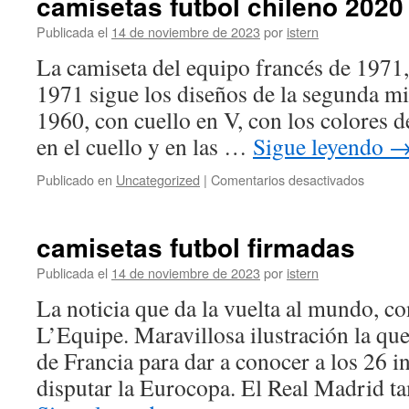
camisetas futbol chileno 2020
Publicada el
14 de noviembre de 2023
por
istern
La camiseta del equipo francés de 1971
1971 sigue los diseños de la segunda mi
1960, con cuello en V, con los colores d
en el cuello y en las …
Sigue leyendo
en
Publicado en
Uncategorized
|
Comentarios desactivados
camiset
futbol
chileno
camisetas futbol firmadas
2020
Publicada el
14 de noviembre de 2023
por
istern
La noticia que da la vuelta al mundo, c
L’Equipe. Maravillosa ilustración la que
de Francia para dar a conocer a los 26 i
disputar la Eurocopa. El Real Madrid t