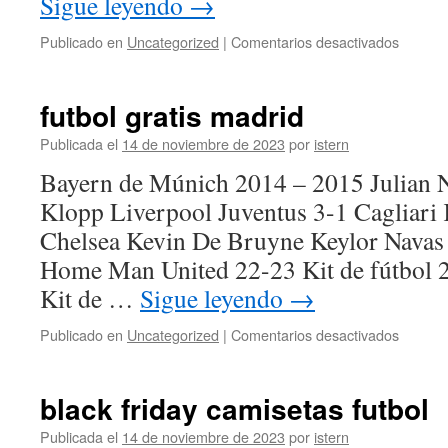
Sigue leyendo
→
en
Publicado en
Uncategorized
|
Comentarios desactivados
camiset
futbol
firmada
futbol gratis madrid
Publicada el
14 de noviembre de 2023
por
istern
Bayern de Múnich 2014 – 2015 Julian 
Klopp Liverpool Juventus 3-1 Cagliari 
Chelsea Kevin De Bruyne Keylor Navas
Home Man United 22-23 Kit de fútbol 
Kit de …
Sigue leyendo
→
en
Publicado en
Uncategorized
|
Comentarios desactivados
futbol
gratis
madrid
black friday camisetas futbol
Publicada el
14 de noviembre de 2023
por
istern