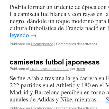
Podría formar un tridente de época co
La camiseta fue blanca y con rayas en l
negro, dándole un toque moderno para l
cultura futbolística de Francia nació en
leyendo
→
en
Publicado en
Uncategorized
|
Comentarios desactivados
black
friday
camiset
camisetas futbol japonesas
futbol
Publicada el
14 de noviembre de 2023
por
istern
Se fue Arabia tras una larga carrera en 
222 partidos en el Athletic y 180 en el 
Madrid y Barcelona perciben en torno a
anuales de Adidas y Nike, mientras …
S
en
Publicado en
Uncategorized
|
Comentarios desactivados