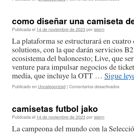
camiset
futbol
japone
como diseñar una camiseta de 
Publicada el
14 de noviembre de 2023
por
istern
La plataforma se estructurará en cuatro 
solutions, con la que darán servicios B
ecosistema del baloncesto; Live, que será
venture para impulsar negocios de ticket
media, que incluye la OTT …
Sigue le
en
Publicado en
Uncategorized
|
Comentarios desactivados
como
diseñar
una
camisetas futbol jako
camiset
de
Publicada el
14 de noviembre de 2023
por
istern
futbol
La campeona del mundo con la Selecció
online