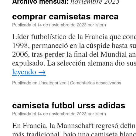
noviembre 2023
Archivo mensual:
contenido
comprar camisetas marca
Publicada el
14 de noviembre de 2023
por
istern
Líder futbolístico de la Francia que con
1998, permaneció en la cúspide hasta su
2006, tras perder la final del Mundial ant
expulsado. La selección alemana dio s
leyendo
→
en
Publicado en
Uncategorized
|
Comentarios desactivados
compra
camiset
marca
camiseta futbol urss adidas
Publicada el
14 de noviembre de 2023
por
istern
En Francia, la Mannschaft regresó defin
más tradicional, bajo una camiseta blanc