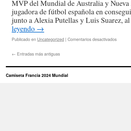
MVP del Mundial de Australia y Nueva 
jugadora de fútbol española en consegui
junto a Alexia Putellas y Luis Suarez, a
leyendo
→
en
Publicado en
Uncategorized
|
Comentarios desactivados
camiset
futbol
←
Entradas más antiguas
jako
Camiseta Francia 2024 Mundial