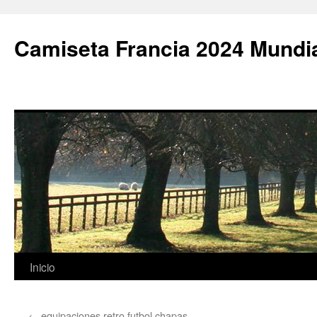
Camiseta Francia 2024 Mundi
Saltar
Inicio
al
←
equipaciones retro futbol chapas