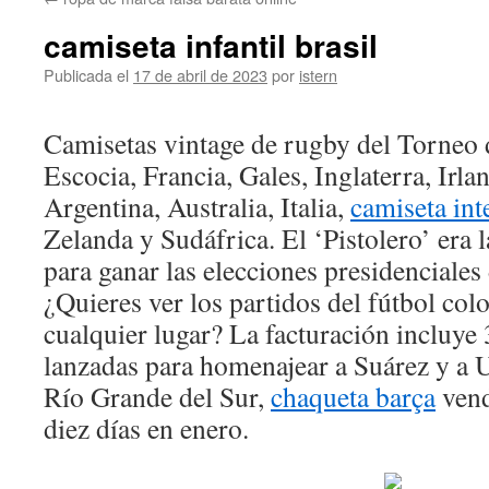
contenido
camiseta infantil brasil
Publicada el
17 de abril de 2023
por
istern
Camisetas vintage de rugby del Torneo 
Escocia, Francia, Gales, Inglaterra, Irla
Argentina, Australia, Italia,
camiseta int
Zelanda y Sudáfrica. El ‘Pistolero’ era l
para ganar las elecciones presidenciales
¿Quieres ver los partidos del fútbol co
cualquier lugar? La facturación incluye 
lanzadas para homenajear a Suárez y a 
Río Grande del Sur,
chaqueta barça
vend
diez días en enero.