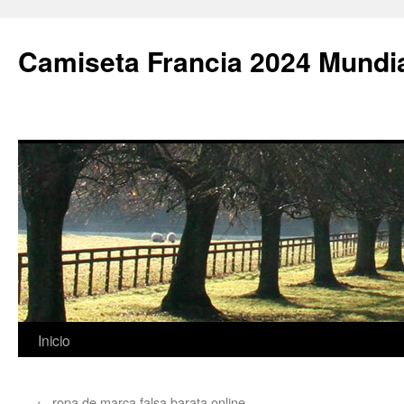
Camiseta Francia 2024 Mundi
Saltar
Inicio
al
←
ropa de marca falsa barata online