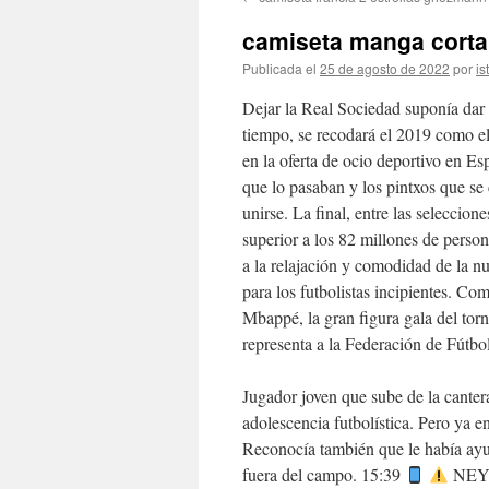
contenido
camiseta manga corta
Publicada el
25 de agosto de 2022
por
is
Dejar la Real Sociedad suponía dar 
tiempo, se recodará el 2019 como el
en la oferta de ocio deportivo en Es
que lo pasaban y los pintxos que s
unirse. La final, entre las seleccio
superior a los 82 millones de perso
a la relajación y comodidad de la n
para los futbolistas incipientes. 
Mbappé, la gran figura gala del torn
representa a la Federación de Fútbo
Jugador joven que sube de la cantera
adolescencia futbolística. Pero ya e
Reconocía también que le había ayud
fuera del campo. 15:39
NEYM