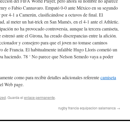
elección del FIFA World Player, pero ahora su nombre no aparece
Henry o Fabio Cannavaro. Empató 0-0 ante México en su segundo
ar por 4-1 a Camerún, clasificándose a octavos de final. El
d, al meter un hat-trick en San Mamés, en el 4-1 ante el Athletic.
ipación no ha provocado controversia, aunque la tercera camiseta,
 estrenó ante el Girona, ha creado discrepancias entre la afición.
eccionador y consejero para que el joven no tomase caminos
tero de Francia. El habitualmente infalible Hugo Lloris cometió un
aba haciendo. 78 ‘ No parece que Nelson Semedo vaya a poder
tamente como para recibir detalles adicionales referente
camiseta
 el Web page.
ized
. Guarda el
enlace permanente
.
rugby francia equipacion salamanca
→