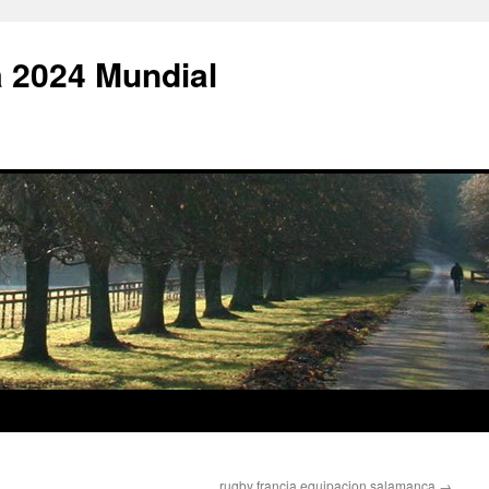
 2024 Mundial
rugby francia equipacion salamanca
→