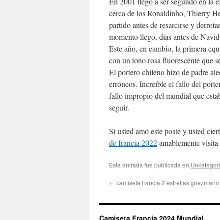
En 2001 llegó a ser segundo en la 
cerca de los Ronaldinho, Thierry 
partido antes de resarcirse y derrot
momento llegó, días antes de Navida
Este año, en cambio, la primera equ
con un tono rosa fluorescente que se
El portero chileno hizo de padre al
erróneos. Increíble el fallo del por
fallo impropio del mundial que est
seguir.
Si usted amó este poste y usted cier
de francia 2022
amablemente visita
Esta entrada fue publicada en
Uncategor
←
camiseta francia 2 estrellas griezmann
Camiseta Francia 2024 Mundial