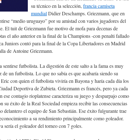
su técnico en la selección,
francia camiseta
mundial
Didier Deschamps. Griezmann, que en
tirse “medio uruguayo” por su amistad con varios jugadores del
ste. El tuit de Griezmann fue motivo de mofa para decenas de
tas el año anterior en la final de la Champions -con penalti fallado
a Juniors contó para la final de la Copa Libertadores en Madrid
 talla de Antoine Griezmann.
 sentirse futbolista. La digestión de este salto a la fama es muy
 de un futbolista. Lo que no sabía es que acabaría siendo su
 Eric con quien el futbolista viviría en Bayona y haría cada día los
Ciudad Deportiva de Zubieta. Griezmann es francés, pero ya cada
 ese contagio rioplatense caracteriza su juego y desparpajo como
 Con su éxito de la Real Sociedad empieza recibir las consecuencias
 delantero el equipo de San Sebastián. Ese éxito fulgurante trae
reconocimiento a su rendimiento principalmente como goleador.
 sería el goleador del torneo con 7 goles.