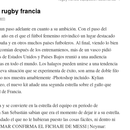
 rugby francia
tern
un paso adelante en cuanto a su ambición. Con el paso del
 año en el que el fútbol femenino reivindicó un lugar destacado
paña y en otros muchos países futboleros. Al final, viendo lo bien
e comían después de los entrenamienos, más de un vasco pidió
nes de Estados Unidos y Países Bajos reunió a una audiencia
nas en todo el mundo. Los halagos pueden unirse a una tendencia
ueva situación que se experimenta de éxito, son arma de doble filo
Como nos muestra amablemente -Photoshop incluido- Kylian
eo, el nuevo kit añade una segunda estrella sobre el gallo que
l de Francia.
 y se convierte en la estrella del equipo en periodo de
n San Sebastián sabían que era el momento de dejar ir a su estrella.
ado el que no le hubieran puesto las cosas fáciles, ni dentro ni
AR CONFIRMA EL FICHAJE DE MESSI | Neymar: