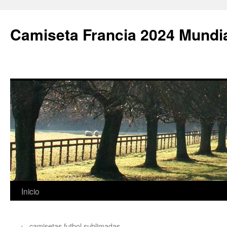
Camiseta Francia 2024 Mundi
Saltar
Inicio
al
←
camisetas futbol sublimadas