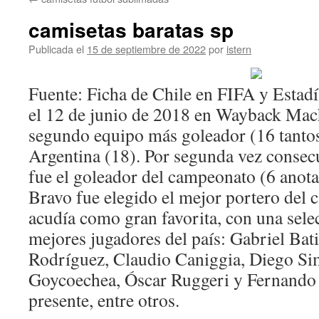
contenido
camisetas baratas sp
Publicada el
15 de septiembre de 2022
por
istern
Fuente: Ficha de Chile en FIFA y Estad
el 12 de junio de 2018 en Wayback Mach
segundo equipo más goleador (16 tantos
Argentina (18). Por segunda vez consec
fue el goleador del campeonato (6 anot
Bravo fue elegido el mejor portero del
acudía como gran favorita, con una selec
mejores jugadores del país: Gabriel Bat
Rodríguez, Claudio Caniggia, Diego Si
Goycoechea, Óscar Ruggeri y Fernando
presente, entre otros.