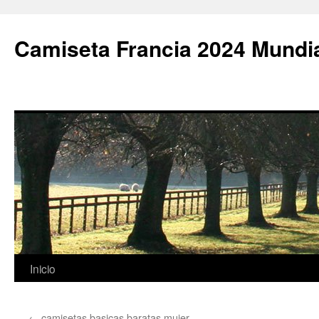
Camiseta Francia 2024 Mundi
Saltar
Inicio
al
←
camisetas basicas baratas mujer