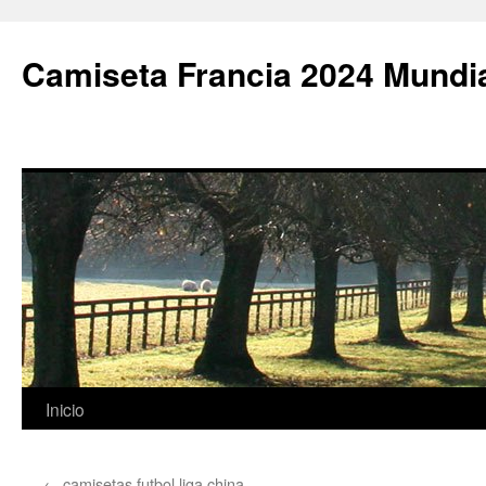
Camiseta Francia 2024 Mundi
Saltar
Inicio
al
←
camisetas futbol liga china