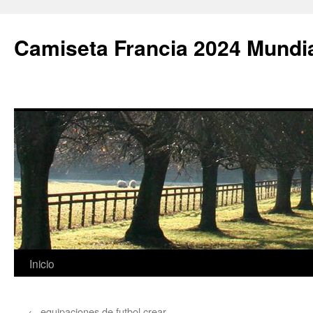
Camiseta Francia 2024 Mundi
Saltar
Inicio
al
←
equipaciones de futbol crear