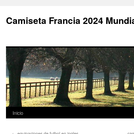
Camiseta Francia 2024 Mundi
Saltar
Inicio
al
←
equipaciones de futbol en ingles
cam