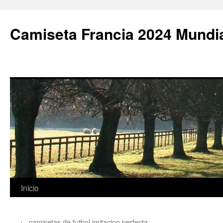
Camiseta Francia 2024 Mundi
Saltar
Inicio
al
←
camisetas de futbol imitacion perfecta