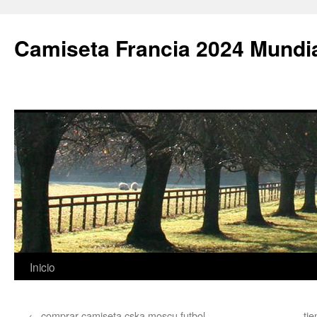
Camiseta Francia 2024 Mundi
Saltar
Inicio
al
←
comprar camiseta cska moscu futbol
ti