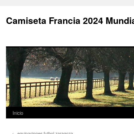
Camiseta Francia 2024 Mundi
Saltar
Inicio
al
←
equipaciones futbol zaragoza