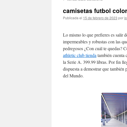
contenido
camisetas futbol colo
Publicada el
15 de febrero de 2023
por
is
Lo mismo lo que prefieres es salir d
impermeables y robustas con las que
pedregosos ¿Con cuál te quedas? Con
athletic club tienda
también cuenta c
la Serie A. 399.99 libras. Por fin ll
dispuesta a demostrar que también
del Mundo.