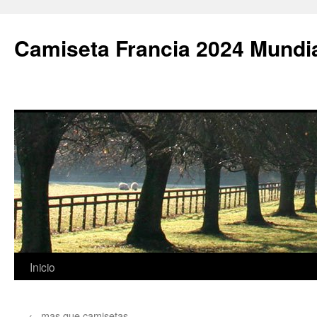
Camiseta Francia 2024 Mundi
Saltar
Inicio
al
←
mas que camisetas