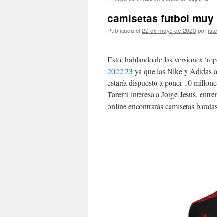
contenido
camisetas futbol muy 
Publicada el
22 de mayo de 2023
por
ist
Esto, hablando de las versiones ‘re
2022 23
ya que las Nike y Adidas a
estaría dispuesto a poner 10 millon
Taremi interesa a Jorge Jesus, entr
online encontrarás camisetas baratas