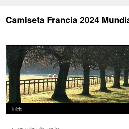
Camiseta Francia 2024 Mundi
Saltar
Inicio
al
←
camisetas futbol gaelico