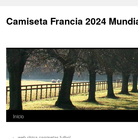
Camiseta Francia 2024 Mundi
Saltar
Inicio
al
←
web china camisetas futbol