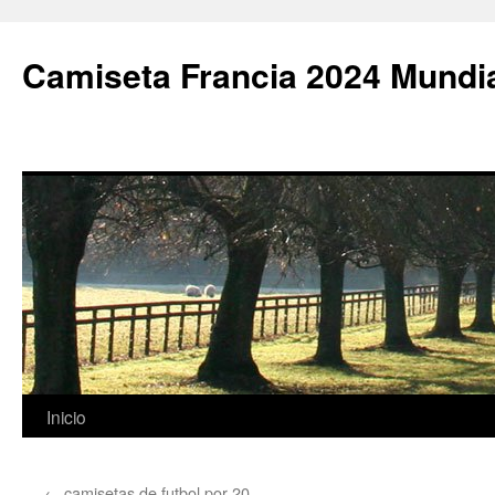
Camiseta Francia 2024 Mundi
Saltar
Inicio
al
←
camisetas de futbol por 20