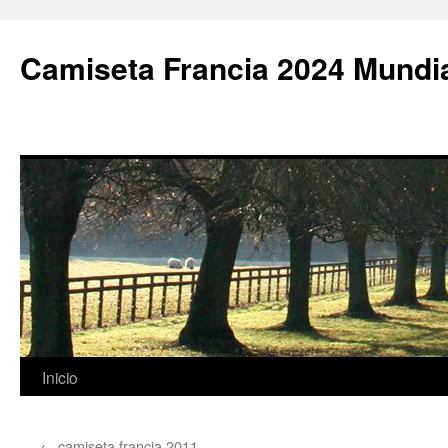
Camiseta Francia 2024 Mundi
Saltar
Inicio
al
←
camiseta francia 2011