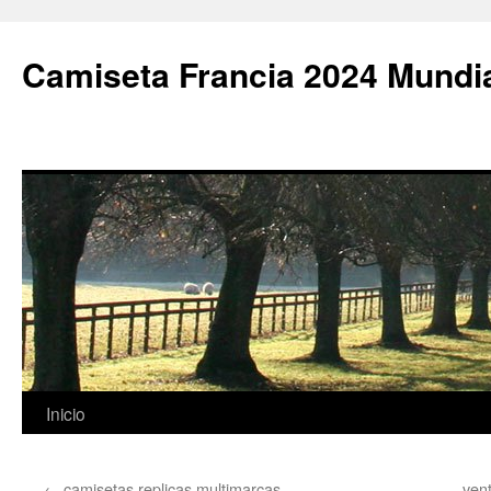
Camiseta Francia 2024 Mundi
Saltar
Inicio
al
←
camisetas replicas multimarcas
ven