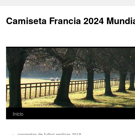
Camiseta Francia 2024 Mundi
Saltar
Inicio
al
←
camisetas de futbol replicas 2015