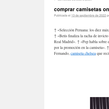
contenido
comprar camisetas onl
Publicada el
13 de septiembre de 2022
p
↑ «Selección Peruana: los diez máxi
↑ «Betis finaliza la racha de invict
Real Madrid». ↑ «Pep habla sobre e
por la promoción en la camiseta». 
Fernando,
camiseta chelsea
que reci