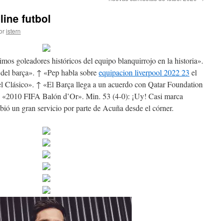
ine futbol
or
istern
mos goleadores históricos del equipo blanquirrojo en la historia».
o del barça». ↑ «Pep habla sobre
equipacion liverpool 2022 23
el
l Clásico». ↑ «El Barça llega a un acuerdo con Qatar Foundation
↑ «2010 FIFA Balón d’Or». Min. 53 (4-0): ¡Uy! Casi marca
bió un gran servicio por parte de Acuña desde el córner.