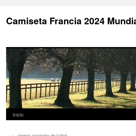
Camiseta Francia 2024 Mundi
Saltar
Inicio
al
←
nigeria camiseta de futbol