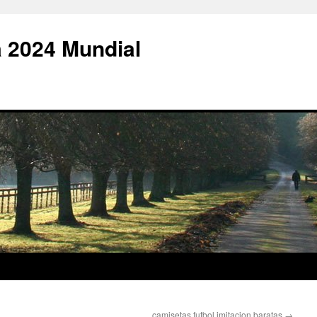
 2024 Mundial
camisetas futbol imitacion baratas
→