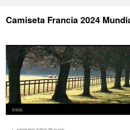
Camiseta Francia 2024 Mundi
Saltar
Inicio
al
←
camisetas futbol 25 euros