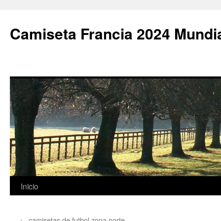
Camiseta Francia 2024 Mundi
Saltar
Inicio
al
←
camisetas de futbol zona norte