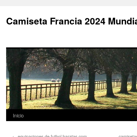
Camiseta Francia 2024 Mundi
Saltar
Inicio
al
←
equipaciones de futbol baratas.com
camisetas