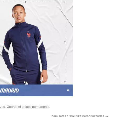
ized
. Guarda el
enlace permanente
.
camisetas futbol nike personalizadas
→