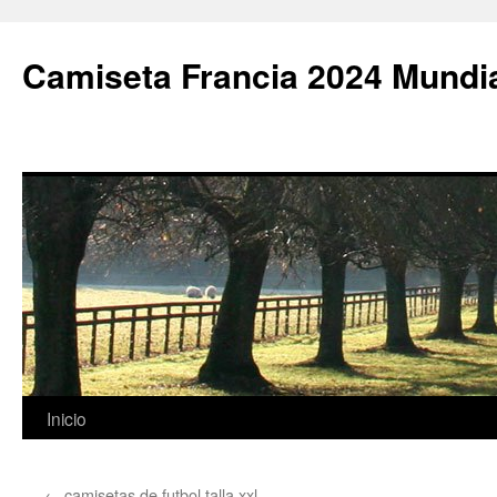
Camiseta Francia 2024 Mundi
Saltar
Inicio
al
←
camisetas de futbol talla xxl