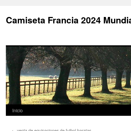
Camiseta Francia 2024 Mundi
Saltar
Inicio
al
←
venta de equipaciones de futbol baratas