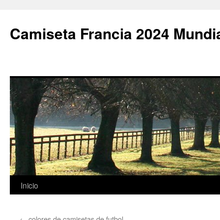
Camiseta Francia 2024 Mundi
Saltar
Inicio
al
←
colores de camisetas de futbol