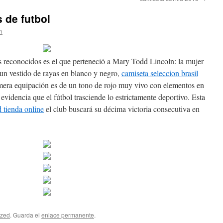
 de futbol
n
 reconocidos es el que perteneció a Mary Todd Lincoln: la mujer
n vestido de rayas en blanco y negro,
camiseta seleccion brasil
mera equipación es de un tono de rojo muy vivo con elementos en
evidencia que el fútbol trasciende lo estrictamente deportivo. Esta
d tienda online
el club buscará su décima victoria consecutiva en
ized
. Guarda el
enlace permanente
.