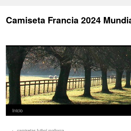
Camiseta Francia 2024 Mundi
Saltar
Inicio
al
←
camisetas futbol mallorca