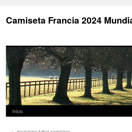
Camiseta Francia 2024 Mundi
Saltar
Inicio
al
←
equipacion futbol americano