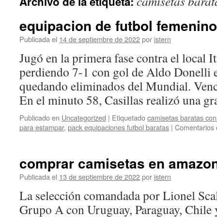
camisetas barat
Archivo de la etiqueta:
contenido
equipacion de futbol femenino
Publicada el
14 de septiembre de 2022
por
istern
Jugó en la primera fase contra el local I
perdiendo 7-1 con gol de Aldo Donelli 
quedando eliminados del Mundial. Venci
En el minuto 58, Casillas realizó una 
Publicado en
Uncategorized
|
Etiquetado
camisetas baratas co
para estampar
,
pack equipaciones futbol baratas
|
Comentarios 
comprar camisetas en amazo
Publicada el
13 de septiembre de 2022
por
istern
La selección comandada por Lionel Sca
Grupo A con Uruguay, Paraguay, Chile y