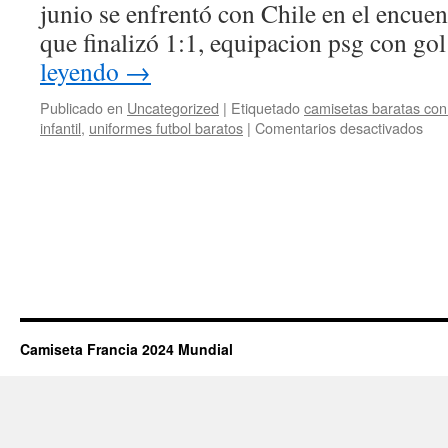
junio se enfrentó con Chile en el encuen
que finalizó 1:1, equipacion psg con g
leyendo
→
Publicado en
Uncategorized
|
Etiquetado
camisetas baratas co
en
infantil
,
uniformes futbol baratos
|
Comentarios desactivados
com
cam
en
ama
Camiseta Francia 2024 Mundial