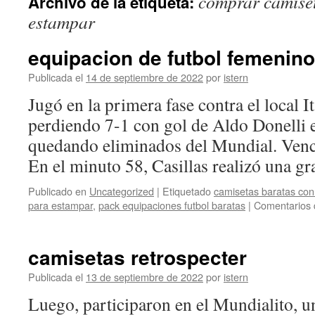
comprar camiset
Archivo de la etiqueta:
contenido
estampar
equipacion de futbol femenino
Publicada el
14 de septiembre de 2022
por
istern
Jugó en la primera fase contra el local I
perdiendo 7-1 con gol de Aldo Donelli 
quedando eliminados del Mundial. Venci
En el minuto 58, Casillas realizó una 
Publicado en
Uncategorized
|
Etiquetado
camisetas baratas co
para estampar
,
pack equipaciones futbol baratas
|
Comentarios 
camisetas retrospecter
Publicada el
13 de septiembre de 2022
por
istern
Luego, participaron en el Mundialito, u